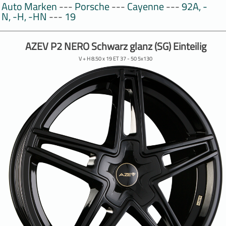
Auto Marken
---
Porsche
---
Cayenne
---
92A, -
N, -H, -HN
---
19
AZEV P2 NERO Schwarz glanz (SG) Einteilig
V + H 8.50 x 19 ET 37 - 50 5x130