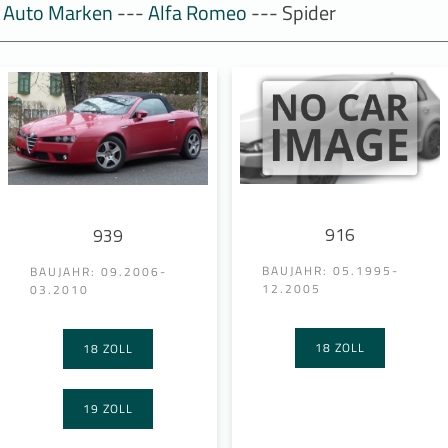
Auto Marken
---
Alfa Romeo
--- Spider
916
939
BAUJAHR: 05.1995-
BAUJAHR: 09.2006-
12.2005
03.2010
18 ZOLL
18 ZOLL
19 ZOLL