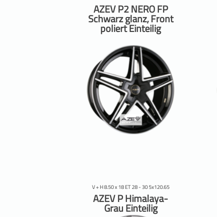
AZEV P2 NERO FP
Schwarz glanz, Front
poliert Einteilig
V + H 8.50 x 18 ET 28 - 30 5x120.65
AZEV P Himalaya-
Grau Einteilig