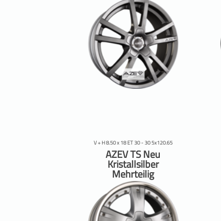
V + H 8.50 x 18 ET 30 - 30 5x120.65
AZEV TS Neu
Kristallsilber
Mehrteilig