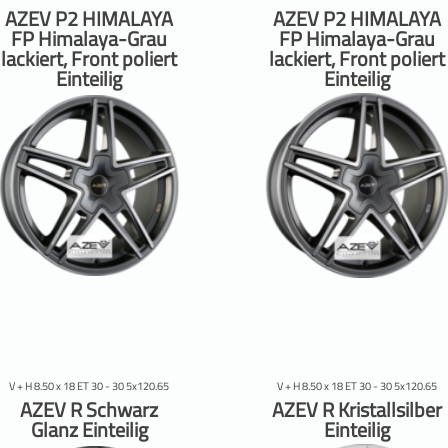
AZEV P2 HIMALAYA
AZEV P2 HIMALAYA
FP Himalaya-Grau
FP Himalaya-Grau
lackiert, Front poliert
lackiert, Front poliert
Einteilig
Einteilig
V + H 8.50 x 18 ET 30 - 30 5x120.65
V + H 8.50 x 18 ET 30 - 30 5x120.65
AZEV R Schwarz
AZEV R Kristallsilber
Glanz Einteilig
Einteilig