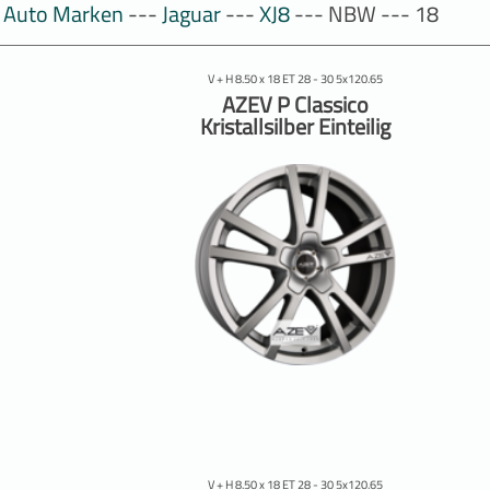
Auto Marken
---
Jaguar
---
XJ8
--- NBW --- 18
V + H 8.50 x 18 ET 28 - 30 5x120.65
AZEV P Classico
Kristallsilber Einteilig
V + H 8.50 x 18 ET 28 - 30 5x120.65