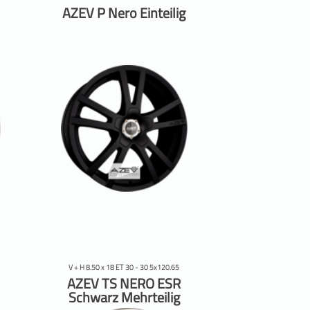
AZEV P Nero Einteilig
V + H 8.50 x 18 ET 30 - 30 5x120.65
AZEV TS NERO ESR
Schwarz Mehrteilig