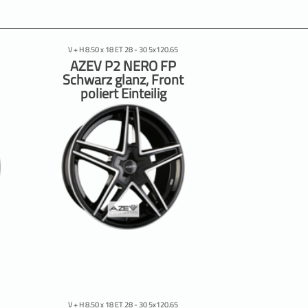
V + H 8.50 x 18 ET 28 - 30 5x120.65
AZEV P2 NERO FP
Schwarz glanz, Front
poliert Einteilig
V + H 8.50 x 18 ET 28 - 30 5x120.65