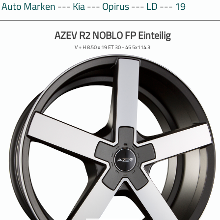
Auto Marken
---
Kia
---
Opirus
---
LD
---
19
AZEV R2 NOBLO FP Einteilig
V + H 8.50 x 19 ET 30 - 45 5x114.3