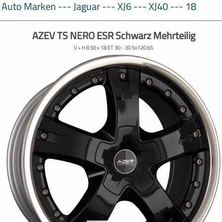
Auto Marken
---
Jaguar
---
XJ6
---
XJ40
---
18
AZEV TS NERO ESR Schwarz Mehrteilig
V + H 8.50 x 18 ET 30 - 30 5x120.65